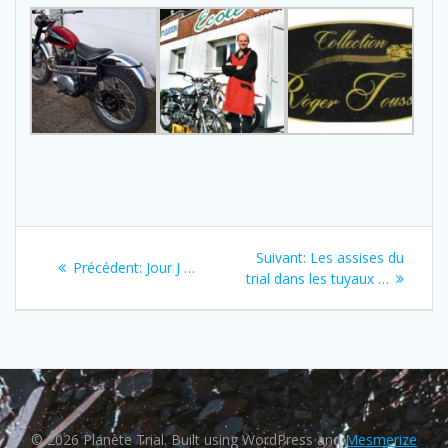
Navigation
Next
Suivant:
Les assises du
Previous
Précédent:
Jour J …
de
post:
trial dans les tuyaux …
post:
l’article
© 2026 Planète Trial. Built using WordPress and
Mesmerize