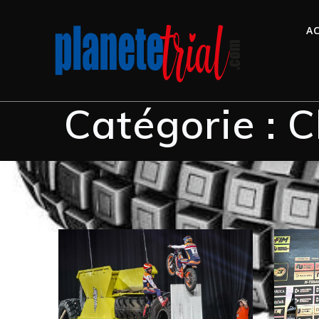
Skip
to
AC
content
Catégorie :
C