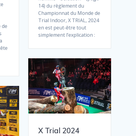
te
14) du règlement du
Championnat du Monde de
Trial Indoor, X TRIAL, 2024
 de
en est peut-être tout
s
simplement l’explication :
a
tête
X Trial 2024