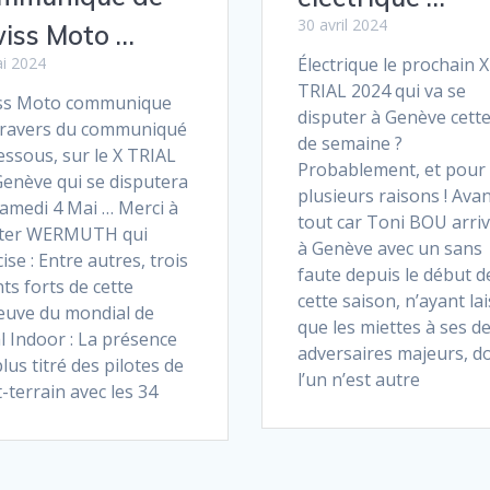
30 avril 2024
iss Moto …
Électrique le prochain X
i 2024
TRIAL 2024 qui va se
ss Moto communique
disputer à Genève cette
travers du communiqué
de semaine ?
essous, sur le X TRIAL
Probablement, et pour
Genève qui se disputera
plusieurs raisons ! Ava
Samedi 4 Mai … Merci à
tout car Toni BOU arri
ter WERMUTH qui
à Genève avec un sans
ise : Entre autres, trois
faute depuis le début d
ts forts de cette
cette saison, n’ayant la
euve du mondial de
que les miettes à ses d
l Indoor : La présence
adversaires majeurs, d
lus titré des pilotes de
l’un n’est autre
-terrain avec les 34