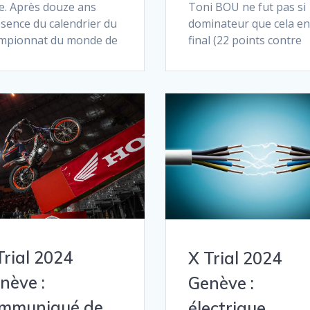
ie. Après douze ans
Toni BOU ne fut pas si
bsence du calendrier du
dominateur que cela en
mpionnat du monde de
final (22 points contre
Trial 2024
X Trial 2024
nève :
Genève :
mmuniqué de
électrique …