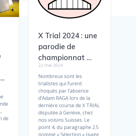
X Trial 2024 : une
parodie de
e
championnat …
22 mai 2024
Nombreux sont les
 …
trialistes qui furent
choqués par l’absence
he
d’Adam RAGA lors de la
onde
dernière course de X TRIAL
,
disputée à Genève, chez
n de
nos voisins Suisses. Le
point 4, du paragraphe 2.5
nommé « Sélection » (page