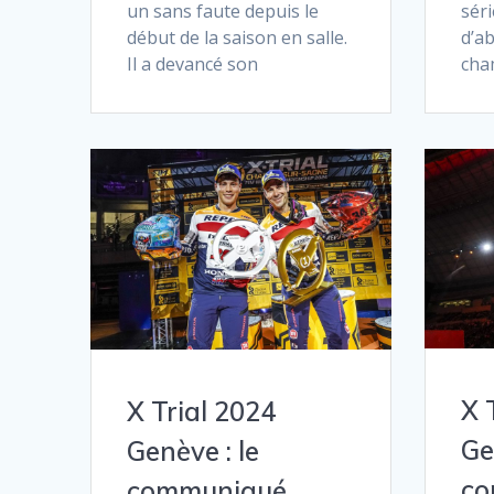
sér
un sans faute depuis le
d’a
début de la saison en salle.
cha
Il a devancé son
X 
X Trial 2024
Ge
Genève : le
co
communiqué