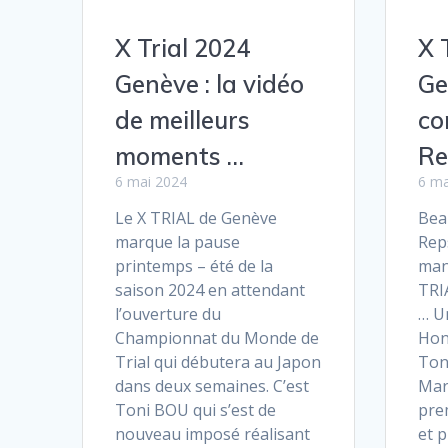
X 
X Trial 2024
Ge
Genève : la vidéo
co
de meilleurs
Re
moments …
6 ma
6 mai 2024
Bea
Le X TRIAL de Genève
Rep
marque la pause
man
printemps – été de la
TRI
saison 2024 en attendant
… U
l’ouverture du
Hon
Championnat du Monde de
Ton
Trial qui débutera au Japon
Mar
dans deux semaines. C’est
pre
Toni BOU qui s’est de
et p
nouveau imposé réalisant