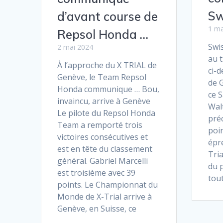
Sw
d’avant course de
1 ma
Repsol Honda …
Swi
2 mai 2024
au 
À l’approche du X TRIAL de
ci-d
Genève, le Team Repsol
de 
Honda communique … Bou,
ce 
invaincu, arrive à Genève
Wal
Le pilote du Repsol Honda
préc
Team a remporté trois
poin
victoires consécutives et
épr
est en tête du classement
Tria
général. Gabriel Marcelli
du p
est troisième avec 39
tout
points. Le Championnat du
Monde de X-Trial arrive à
Genève, en Suisse, ce