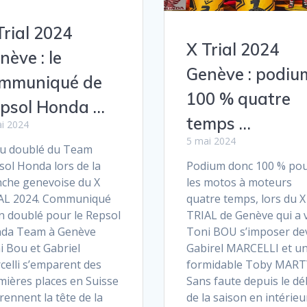
Trial 2024
X Trial 2024
nève : le
Genève : podiu
mmuniqué de
100 % quatre
psol Honda …
temps …
i 2024
5 mai 2024
u doublé du Team
sol Honda lors de la
Podium donc 100 % po
che genevoise du X
les motos à moteurs
AL 2024. Communiqué
quatre temps, lors du X
n doublé pour le Repsol
TRIAL de Genève qui a 
da Team à Genève
Toni BOU s’imposer de
i Bou et Gabriel
Gabirel MARCELLI et u
celli s’emparent des
formidable Toby MART
mières places en Suisse
Sans faute depuis le d
rennent la tête de la
de la saison en intérieu