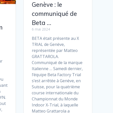
Genève : le
communiqué de
Beta …
m
6 mai 2024
BETA était présente au X
TRIAL de Genève,
représentée par Matteo
GRATTAROLA.
ur
Communiqué de la marque
Italienne … Samedi dernier,
l’équipe Beta Factory Trial
vu
s’est arrêtée à Genève, en
vant
Suisse, pour la quatrième
n
course internationale du
YN.
Championnat du Monde
ébut
Indoor X-Trial, à laquelle
r,
Matteo Grattarola a