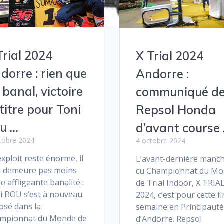
Trial 2024
X Trial 2024
dorre : rien que
Andorre :
 banal, victoire
communiqué d
 titre pour Toni
Repsol Honda
u …
d’avant course
tobre 2024
4 octobre 2024
’exploit reste énorme, il
L’avant-dernière manc
n demeure pas moins
cu Championnat du M
e affligeante banalité :
de Trial Indoor, X TRIAL
i BOU s’est à nouveau
2024, c’est pour cette fi
osé dans la
semaine en Principauté
mpionnat du Monde de
d’Andorre. Repsol