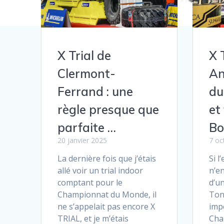
X 
X Trial de
An
Clermont-
du
Ferrand : une
et
règle presque que
Bo
parfaite …
7 oc
20 janvier 2025
Si l
La dernière fois que j’étais
n’e
allé voir un trial indoor
d’un
comptant pour le
Ton
Championnat du Monde, il
imp
ne s’appelait pas encore X
Cha
TRIAL, et je m’étais