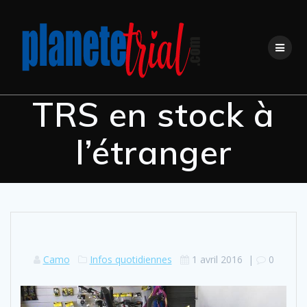
Skip
to
content
TRS en stock à
l’étranger
Camo
Infos quotidiennes
1 avril 2016
|
0