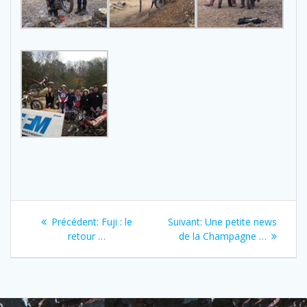
Navigation
Previous
Next
Précédent:
Fuji : le
Suivant:
Une petite news
de
post:
post:
retour …
de la Champagne …
l’article