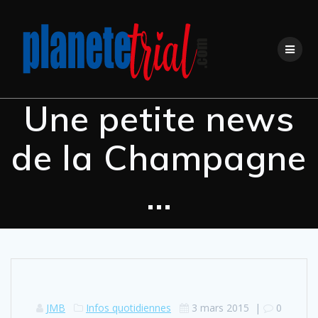
Skip
to
content
Une petite news
de la Champagne
…
JMB
Infos quotidiennes
3 mars 2015
|
0