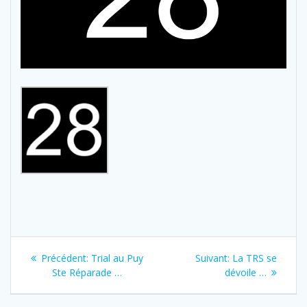
Navigation
Previous
Next
Précédent:
Trial au Puy
Suivant:
La TRS se
de
post:
post:
Ste Réparade …
dévoile …