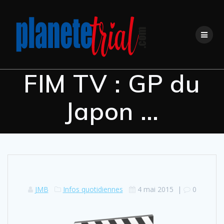
Skip
to
content
FIM TV : GP du
Japon …
JMB
Infos quotidiennes
4 mai 2015
|
0