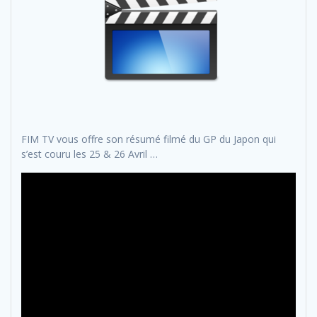
FIM TV vous offre son résumé filmé du GP du Japon qui
s’est couru les 25 & 26 Avril …