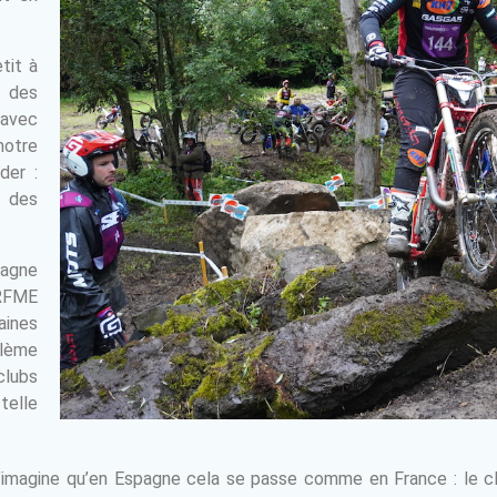
tit à
 des
 avec
otre
der :
é des
pagne
RFME
ines
blème
clubs
telle
j’imagine qu’en Espagne cela se passe comme en France : le clu