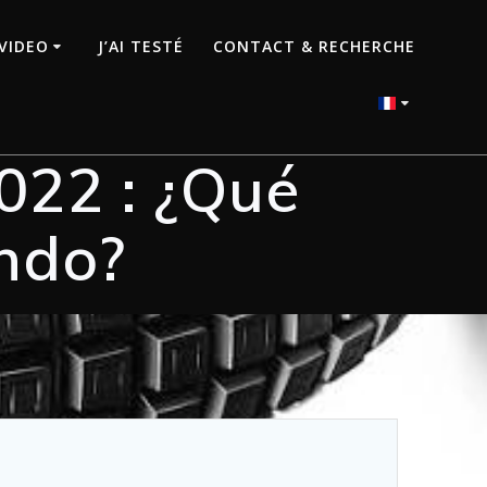
VIDEO
J’AI TESTÉ
CONTACT & RECHERCHE
022 : ¿Qué
ndo?