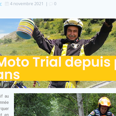
r
4 novembre 2021
|
0
if au
nnée
rquer
ut en