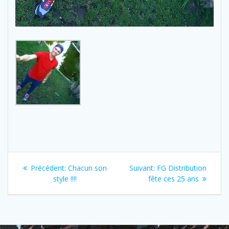
Navigation
Previous
Next
Précédent:
Chacun son
Suivant:
FG Distribution
de
post:
post:
style !!!!
fête ces 25 ans
l’article