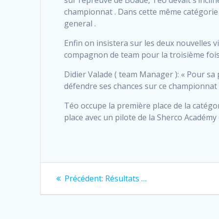
sur l’épreuve de Boade, Téo devait s’incli
championnat . Dans cette même catégorie
general .
Enfin on insistera sur les deux nouvelles 
compagnon de team pour la troisième fois
Didier Valade ( team Manager ): « Pour sa 
défendre ses chances sur ce championnat s
Téo occupe la première place de la catégori
place avec un pilote de la Sherco Académy 
Navigation
Previous
Précédent:
Résultats …
post:
de