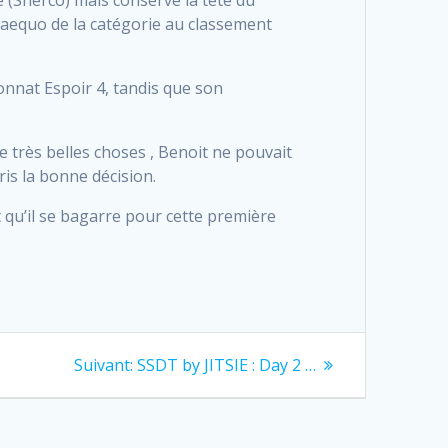
e (Sherco) mais conserve la tête du
aequo de la catégorie au classement
onnat Espoir 4, tandis que son
 très belles choses , Benoit ne pouvait
is la bonne décision.
t qu’il se bagarre pour cette première
Next
Suivant:
SSDT by JITSIE : Day 2 …
post: