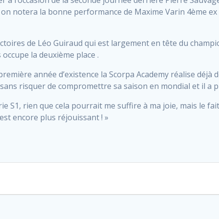
ner à l’occasion de la seconde journée derrière Pierre Sauvag
 on notera la bonne performance de Maxime Varin 4ème ex 
victoires de Léo Guiraud qui est largement en tête du champi
 occupe la deuxième place .
première année d’existence la Scorpa Academy réalise déjà de
ans risquer de compromettre sa saison en mondial et il a pr
e S1, rien que cela pourrait me suffire à ma joie, mais le fai
est encore plus réjouissant ! »