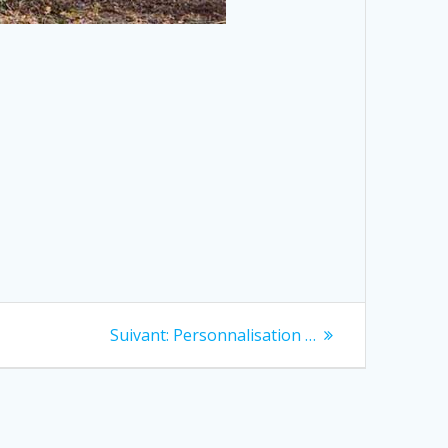
Next
Suivant:
Personnalisation …
post: