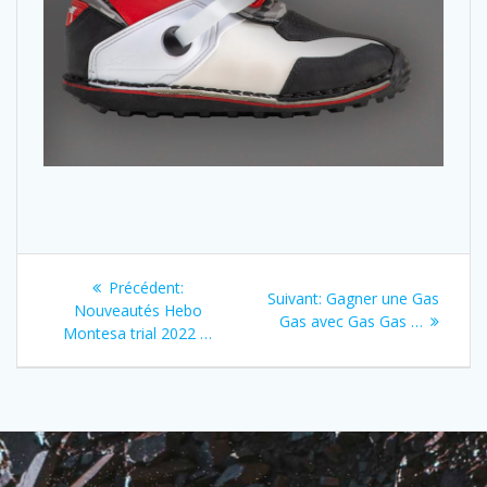
Précédent:
Suivant:
Gagner une Gas
Nouveautés Hebo
Gas avec Gas Gas …
Montesa trial 2022 …