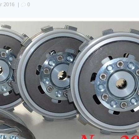
er 2016
|
0