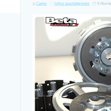
Camo
Infos quotidiennes
9 févri