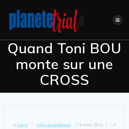
Skip
to
content
Quand Toni BOU
monte sur une
CROSS
Camo
Infos quotidiennes
9 mars 2015
|
0