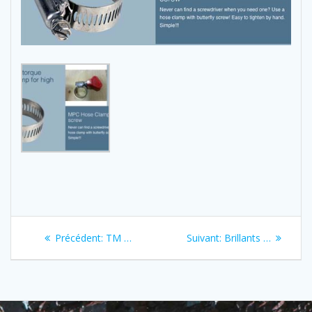
Navigation
Previous
Next
Précédent:
TM …
Suivant:
Brillants …
de
post:
post:
l’article