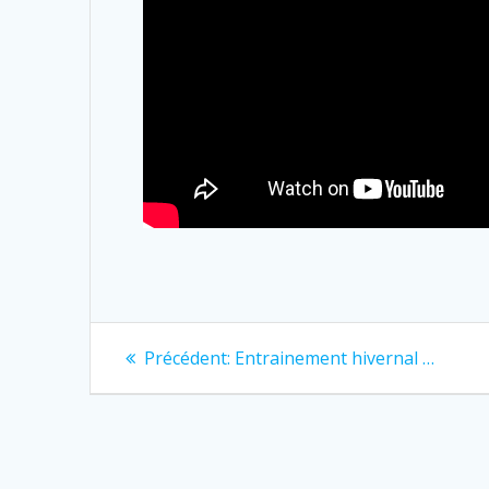
Navigation
Previous
Précédent:
Entrainement hivernal …
post:
de
l’article