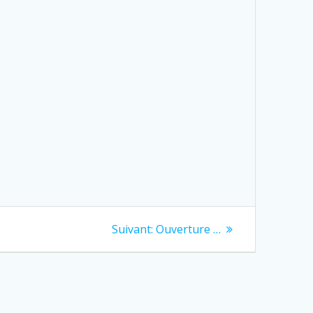
Next
Suivant:
Ouverture …
post: