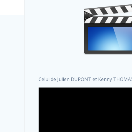
Celui de Julien DUPONT et Kenny THOMAS 