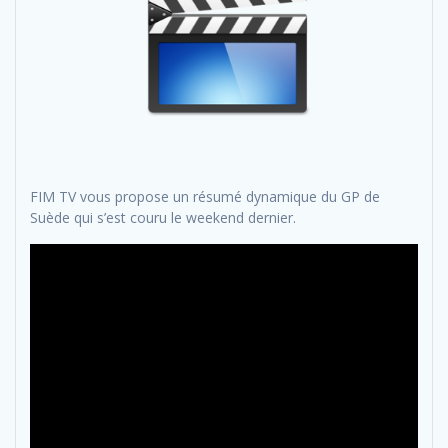
FIM TV vous propose un résumé dynamique du GP de
Suède qui s’est couru le weekend dernier.