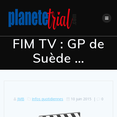
Skip
to
content
FIM TV : GP de
Suède …
JMB
Infos quotidiennes
10 juin 2015
|
0