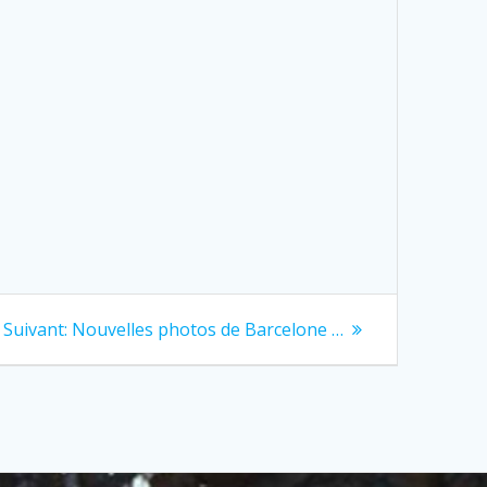
Next
Suivant:
Nouvelles photos de Barcelone …
post: