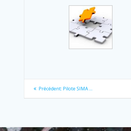
Navigation
Previous
Précédent:
Pilote SIMA …
post:
de
l’article