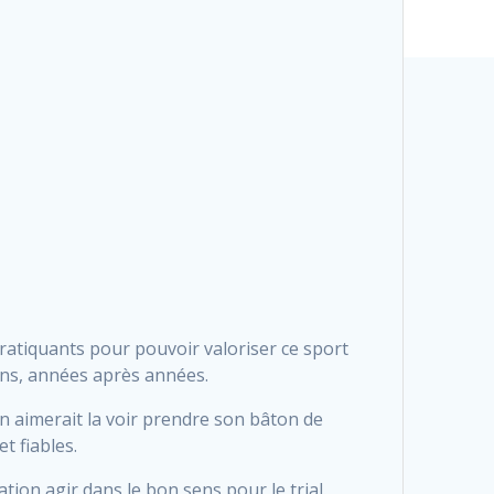
atiquants pour pouvoir valoriser ce sport
ons, années après années.
on aimerait la voir prendre son bâton de
t fiables.
tion agir dans le bon sens pour le trial.