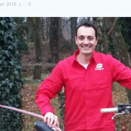
ier 2016
|
0