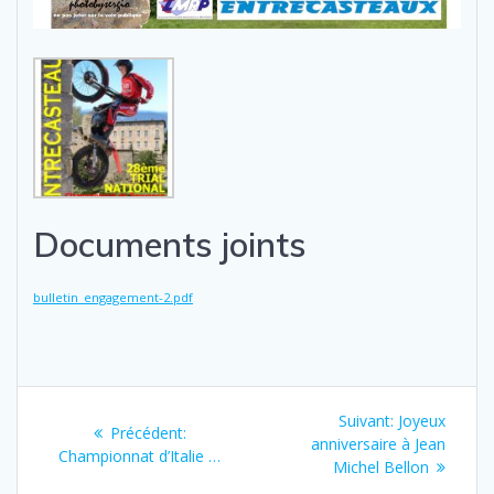
Documents joints
bulletin_engagement-2.pdf
Navigation
Next
Suivant:
Joyeux
Previous
Précédent:
de
post:
anniversaire à Jean
post:
Championnat d’Italie …
Michel Bellon