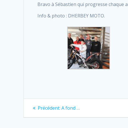
Bravo à Sébastien qui progresse chaque an
Info & photo : DHERBEY MOTO.
Navigation
Previous
Précédent:
A fond …
post:
de