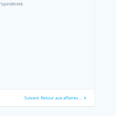
’opiniâtreté.
Next
Suivant:
Retour aux affaires …
post: