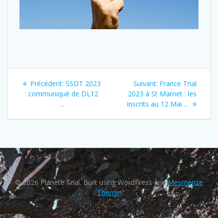
Précédent:
SSDT 2023
Suivant:
France Trial
: communiqué de DL12
2023 à St Mamet : les
…
inscrits au 12 Mai …
© 2026 Planète Trial. Built using WordPress and
Mesmerize
Theme
.