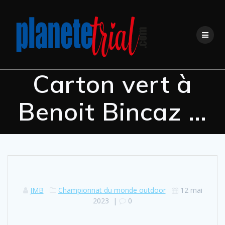
Carton vert à
Benoit Bincaz …
JMB
Championnat du monde outdoor
12 mai
2023
|
0