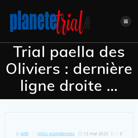
Trial paella des
Oliviers : dernière
ligne droite …
JMB
Infos quotidiennes
12 mai 2023
|
0