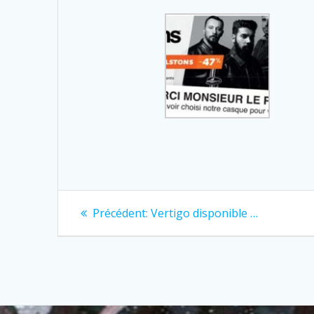
Navigation
Previous
Précédent:
Vertigo disponible …
post:
de
l’article