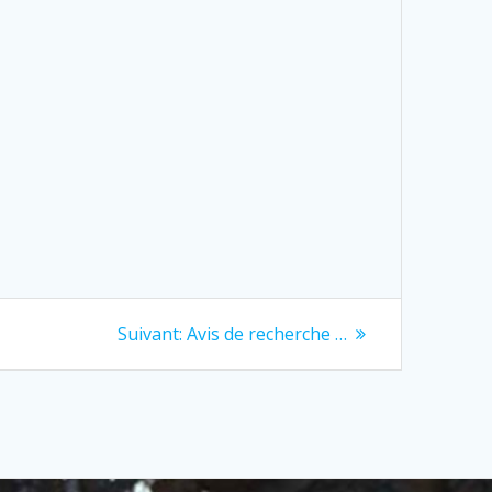
Next
Suivant:
Avis de recherche …
post: