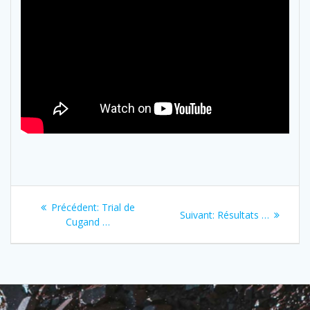
Navigation
Previous
Précédent:
Trial de
Next
Suivant:
Résultats …
de
post:
Cugand …
post:
l’article