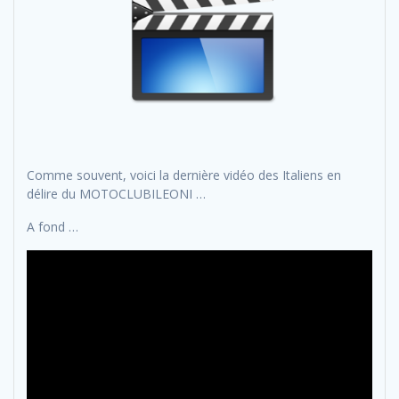
Comme souvent, voici la dernière vidéo des Italiens en
délire du MOTOCLUBILEONI …
A fond …