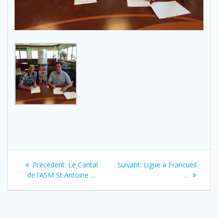
Navigation
Previous
Next
Précédent:
Le Cantal
Suivant:
Ligue à Francueil
de
post:
post:
de l’ASM St Antoine …
…
l’article