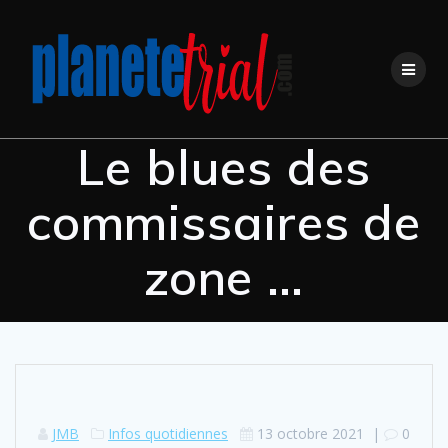
Le blues des
commissaires de
zone …
JMB
Infos quotidiennes
13 octobre 2021
|
0