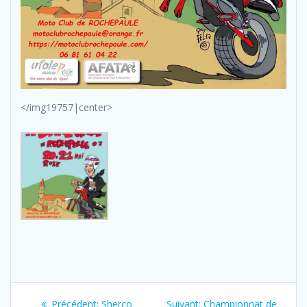
</img19757|center>
Navigation
Previous
Next
Précédent:
Sherco
Suivant:
Championnat de