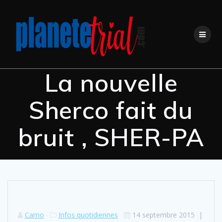
Skip
to
content
La nouvelle
Sherco fait du
bruit , SHER-PA
Camo
Infos quotidiennes
14 septembre 2015
|