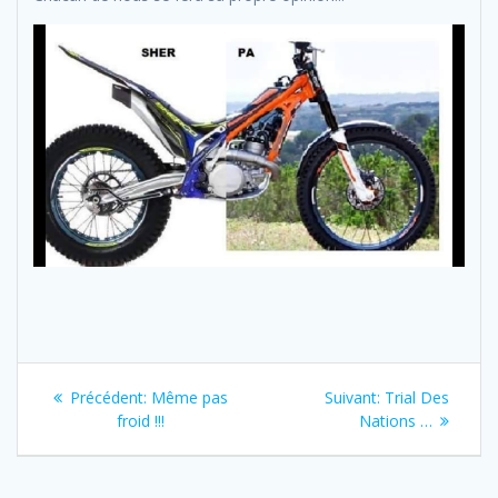
Navigation
Previous
Next
Précédent:
Même pas
Suivant:
Trial Des
de
post:
post:
froid !!!
Nations …
l’article