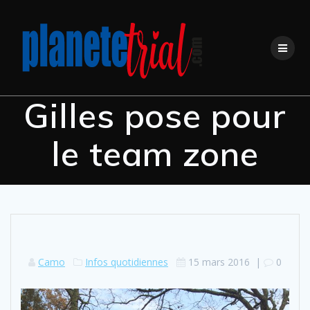
Skip
to
content
Gilles pose pour
le team zone
Camo
Infos quotidiennes
15 mars 2016
|
0