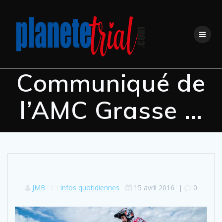
Skip
to
content
Communiqué de
l’AMC Grasse …
JMB
Infos quotidiennes
15 avril 2016
|
0