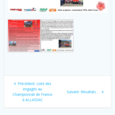
Navigation
Previous
Précédent:
Liste des
de
post:
engagés au
Next
Suivant:
Résultats …
Championnat de France
post:
l’article
à ALLASSAC