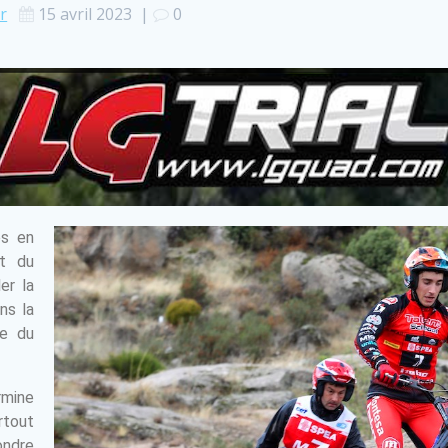
r
15 avril 2023
|
0
es en
at du
er la
ns la
ée du
rmine
rtout
ondre