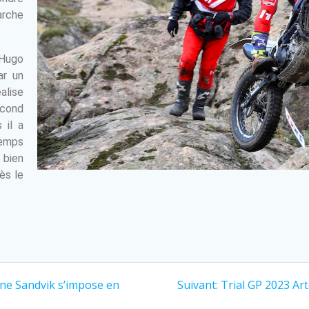
arche
Hugo
ar un
éalise
econd
 il a
temps
 bien
ès le
Jone Sandvik s’impose en
Suivant:
Trial GP 2023 Art