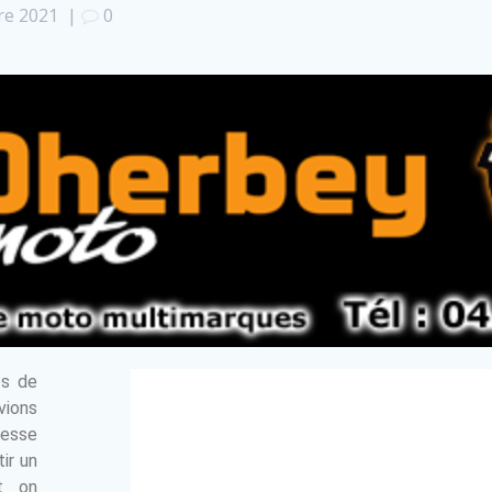
re 2021
|
0
es de
vions
esse
ir un
nt on