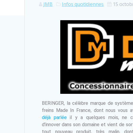
JMB
Infos quotidiennes
15 octob
BERINGER, la célèbre marque de systèm
freins Made In France, dont nous vous a
déjà parlée
il y a quelques mois, ne c
d’innover dans son domaine et vient de sort
tout nouveau produit, très malin, do