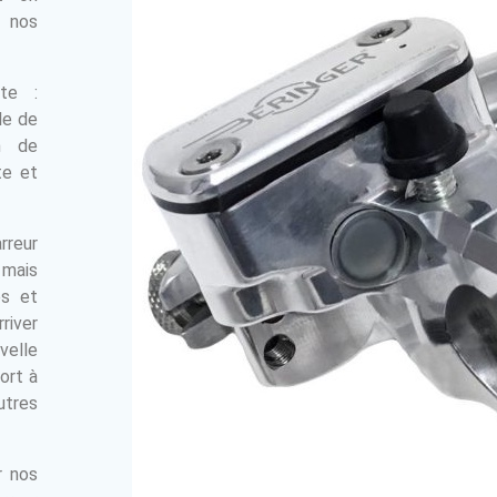
r nos
nte :
le de
n de
te et
reur
mais
es et
iver
velle
ort à
utres
r nos