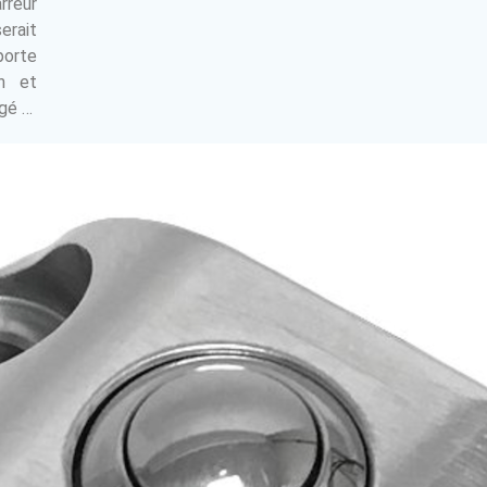
reur
erait
porte
on et
égé …