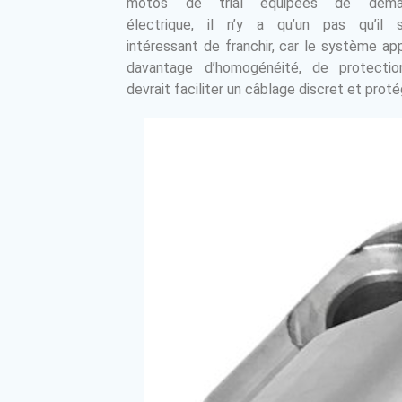
motos de trial équipées de démar
électrique, il n’y a qu’un pas qu’il s
intéressant de franchir, car le système ap
davantage d’homogénéité, de protecti
devrait faciliter un câblage discret et prot