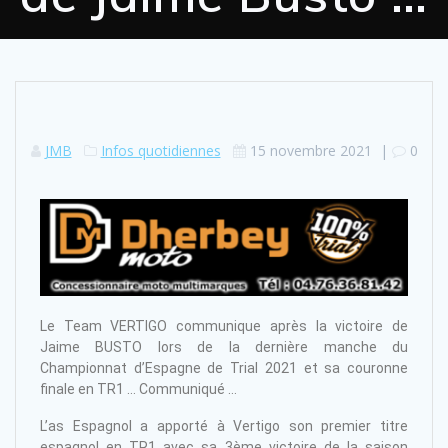
JMB
Infos quotidiennes
15 novembre 2021
|
0
Le Team VERTIGO communique après la victoire de
Jaime BUSTO lors de la dernière manche du
Championnat d’Espagne de Trial 2021 et sa couronne
finale en TR1 … Communiqué …
L’as Espagnol a apporté à Vertigo son premier titre
espagnol en TR1 avec sa 3ème victoire de la saison