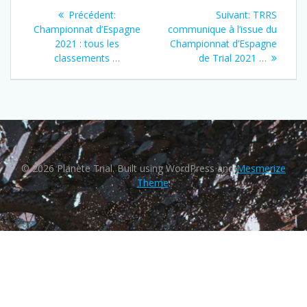
Précédent:
Suivant:
TRRS
Championnat d’Espagne
communique à l’issue du
2021 : tous les
Championnat d’Espagne
classements …
de Trial 2021 …
© 2026 Planète Trial. Built using WordPress and
Mesmerize
Theme
.