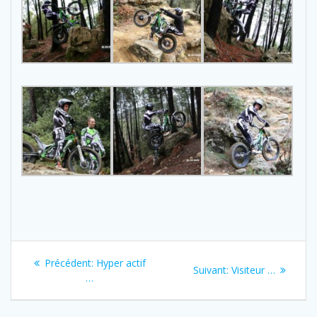
Navigation
Previous
Précédent:
Hyper actif
Next
Suivant:
Visiteur …
de
post:
…
post:
l’article