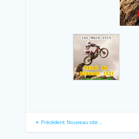
Navigation
Previous
Précédent:
Nouveau site …
post:
de