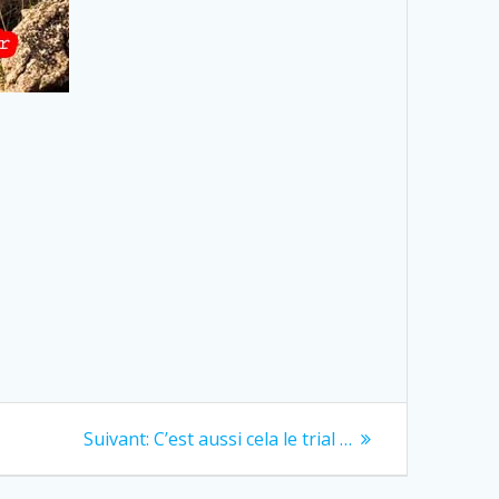
Next
Suivant:
C’est aussi cela le trial …
post: