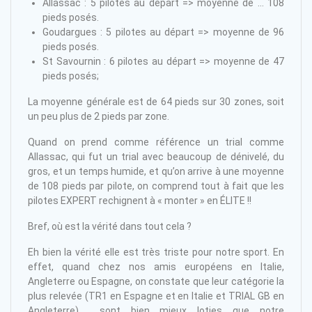
Allassac : 5 pilotes au départ => moyenne de … 108
pieds posés.
Goudargues : 5 pilotes au départ => moyenne de 96
pieds posés.
St Savournin : 6 pilotes au départ => moyenne de 47
pieds posés;
La moyenne générale est de 64 pieds sur 30 zones, soit
un peu plus de 2 pieds par zone.
Quand on prend comme référence un trial comme
Allassac, qui fut un trial avec beaucoup de dénivelé, du
gros, et un temps humide, et qu’on arrive à une moyenne
de 108 pieds par pilote, on comprend tout à fait que les
pilotes EXPERT rechignent à « monter » en ÉLITE !!
Bref, où est la vérité dans tout cela ?
Eh bien la vérité elle est très triste pour notre sport. En
effet, quand chez nos amis européens en Italie,
Angleterre ou Espagne, on constate que leur catégorie la
plus relevée (TR1 en Espagne et en Italie et TRIAL GB en
Angleterre) sont bien mieux loties que notre