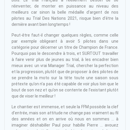
bois. Le trial Français a réellement besoin de se
réinventer, de monter en puissance au niveau des
meilleurs car sinon la belle médaille d’argent de nos
pilotes au Trial Des Nations 2021, risque bien d’être la
dernière avant bien longtemps !
Peut-être faut-il changer quelques règles, comme celle
par exemple obligeant à avoir 5 pilotes dans une
catégorie pour décerner un titre de Champion de France.
Pourquoi pas le descendre à trois, et SURTOUT travailler
à faire venir plus de jeunes au trial, à les encadrer bien
mieux avec un vrai Manager Trial, chercher la perfection
et la progression, plutôt que de proposer à des pilotes de
se prendre la moto sur la tête toute une saison sous
prétexte qu’on n’a pas été capable de voir plus loin que le
bout de son nez et qu’on se contente de l’existant plutôt
que de viser le meilleur !
Le chantier est immense, et seule la FFM possède la clef
d’entrée, mais son attitude ne change pas vraiment au fil
des années et on en arrive où nous en sommes … à
imaginer déshabiller Paul pour habille Pierre … avouez