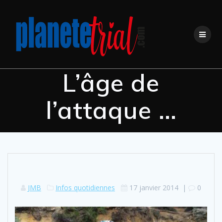
Skip
to
content
L’âge de
l’attaque …
JMB
Infos quotidiennes
17 janvier 2014
|
0