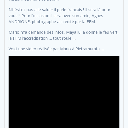
N’hésitez pas a le saluer il parle français ! Il sera là pour
vous !! Pour l’occasion il sera avec son amie, Agnès
ANDRIONE, photographe accrédité par la FFM.
Mario m’a demandé des infos, Maya lui a donné le feu vert,
la FFM l’accréditation … tout roule …
Voici une video réalisée par Mario à Pietramurata …