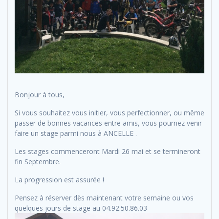
Bonjour à tous,
Si vous souhaitez vous initier, vous perfectionner, ou même
passer de bonnes vacances entre amis, vous pourriez venir
faire un stage parmi nous à ANCELLE .
Les stages commenceront Mardi 26 mai et se termineront
fin Septembre.
La progression est assurée !
Pensez à réserver dès maintenant votre semaine ou vos
quelques jours de stage au 04.92.50.86.03