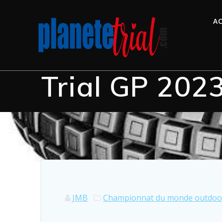
AC
Trial GP 2023
JMB
Championnat du monde outdoo