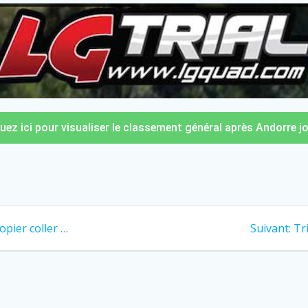
quez ici pour visualiser le classement général après Andorre jo
opier coller …
Suivant:
Tr