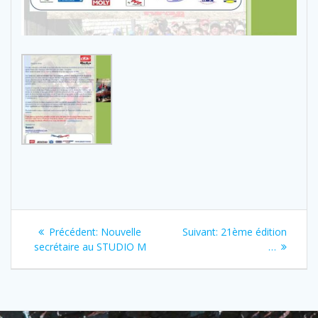
Navigation
Previous
Next
Précédent:
Nouvelle
Suivant:
21ème édition
de
post:
post:
secrétaire au STUDIO M
…
l’article