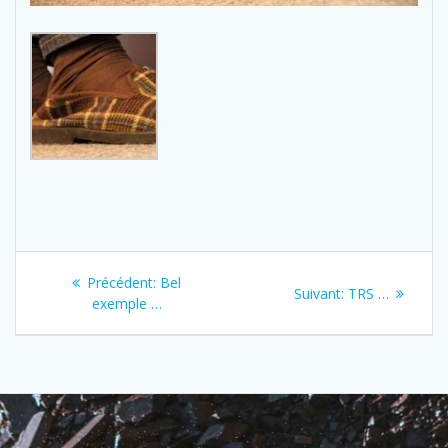
Navigation
Previous
Précédent:
Bel
Next
Suivant:
TRS …
de
post:
exemple …
post:
l’article