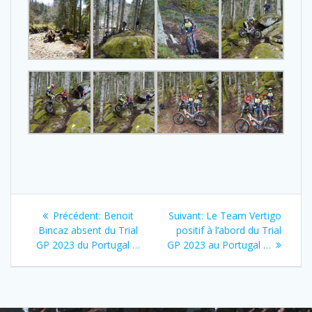
Précédent:
Benoit
Suivant:
Le Team Vertigo
Bincaz absent du Trial
positif à l’abord du Trial
GP 2023 du Portugal …
GP 2023 au Portugal …