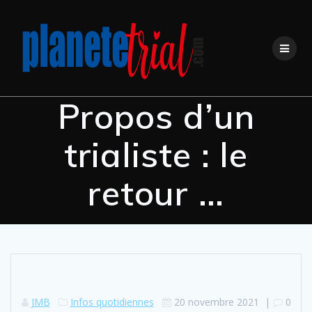
Propos d’un
trialiste : le
retour …
JMB
Infos quotidiennes
20 novembre 2021
|
0