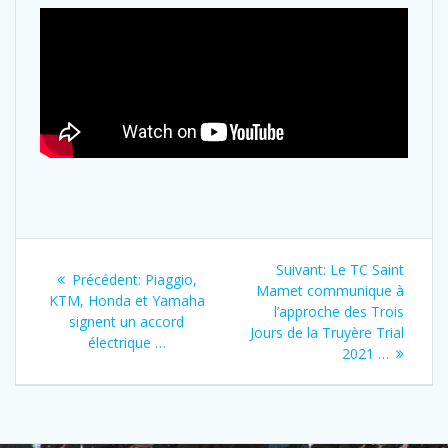
Suivant:
Le TC Saint
Précédent:
Piaggio,
Mamet communique à
KTM, Honda et Yamaha
l’approche des Trois
signent un accord
Jours de la Truyère Trial
électrique …
2021 …