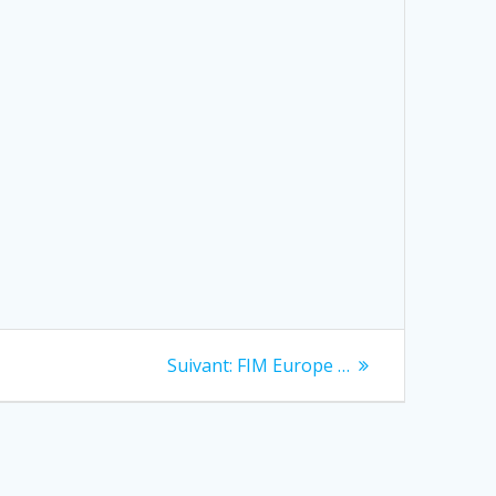
Next
Suivant:
FIM Europe …
post: