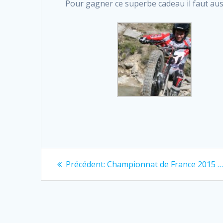
Pour gagner ce superbe cadeau il faut aus
Navigation
Previous
Précédent:
Championnat de France 2015 
post:
de
l’article