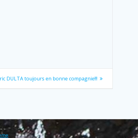
ext
ric DULTA toujours en bonne compagnie!!!
ost:
eme
.