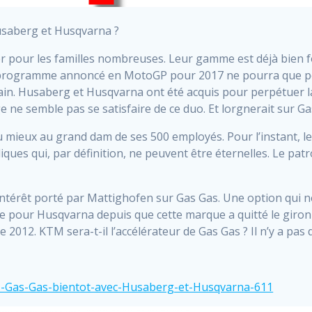
usaberg et Husqvarna ?
 pour les familles nombreuses. Leur gamme est déjà bien fo
n programme annoncé en MotoGP pour 2017 ne pourra que port
errain. Husaberg et Husqvarna ont été acquis pour perpétuer 
 ne semble pas se satisfaire de ce duo. Et lorgnerait sur Ga
mieux au grand dam de ses 500 employés. Pour l’instant, le
iques qui, par définition, ne peuvent être éternelles. Le patr
’intérêt porté par Mattighofen sur Gas Gas. Une option qui ne
te pour Husqvarna depuis que cette marque a quitté le giro
e 2012. KTM sera-t-il l’accélérateur de Gas Gas ? Il n’y a pa
M-Gas-Gas-bientot-avec-Husaberg-et-Husqvarna-611