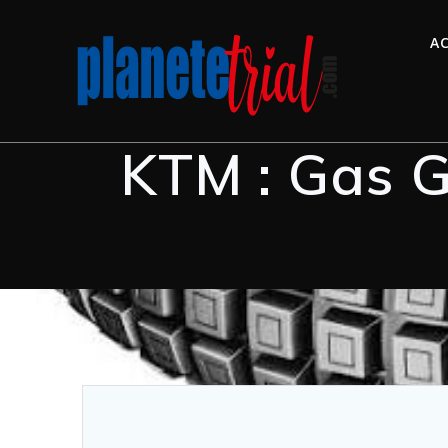
Skip
to
AC
content
KTM : Gas G