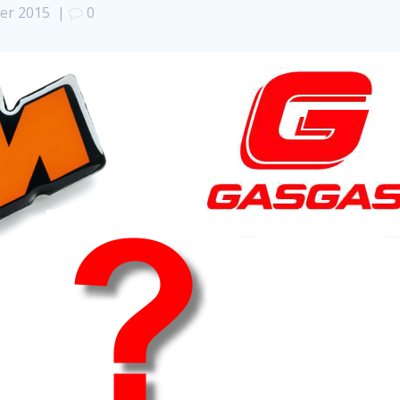
ier 2015
|
0