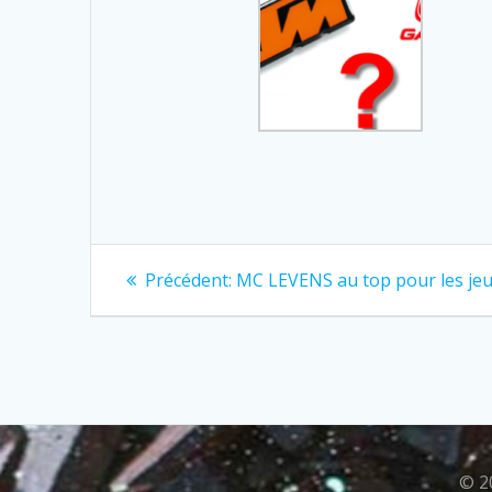
Navigation
Previous
Précédent:
MC LEVENS au top pour les je
post:
de
l’article
© 2