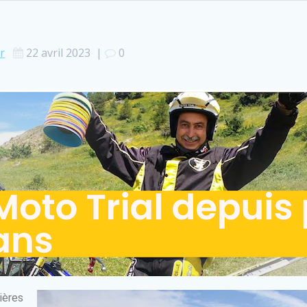
r
22 avril 2023
|
0
ières