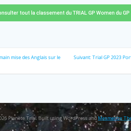
consulter tout la classement du TRIAL GP Women du GP 
 main mise des Anglais sur le
Suivant:
Trial GP 2023 Por
026 Planète Trial. Built using WordPress and
Mesmerize Th