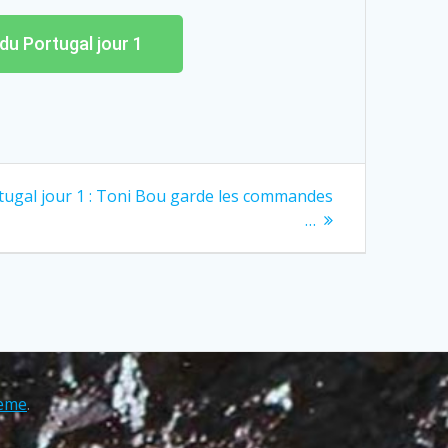
du Portugal jour 1
tugal jour 1 : Toni Bou garde les commandes
…
eme
.