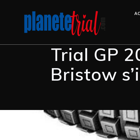
AC
Trial GP 2
Bristow s