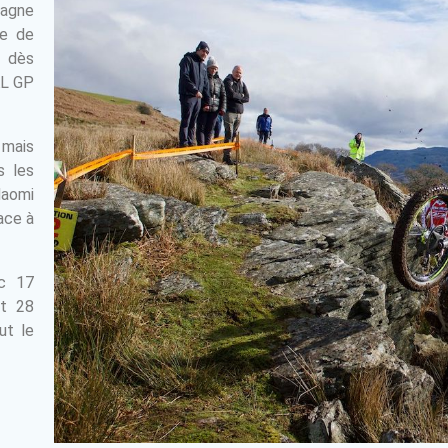
pagne
de de
r dès
AL GP
 mais
s les
Naomi
ace à
c 17
et 28
ut le