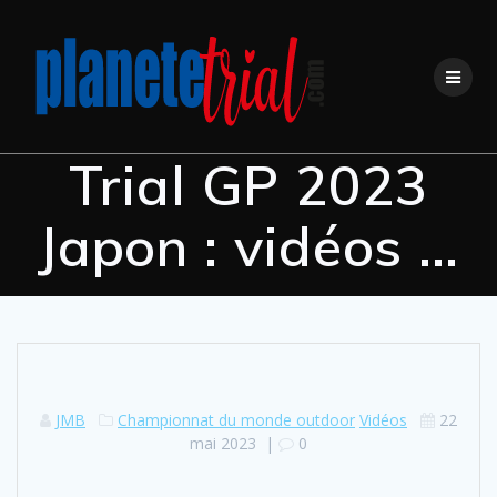
Trial GP 2023
Japon : vidéos …
JMB
Championnat du monde outdoor
Vidéos
22
mai 2023
|
0