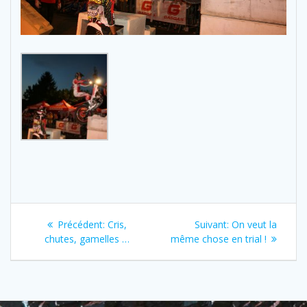
Navigation
Previous
Next
Précédent:
Cris,
Suivant:
On veut la
de
post:
post:
chutes, gamelles …
même chose en trial !
l’article